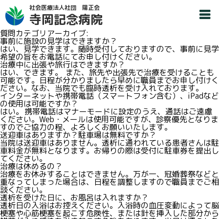
社会医療法人社団 陽正会
寺岡記念病院
質問カテゴリアーカイブ:
事前に施設の見学はできますか？
はい、見学できます。随時受付しておりますので、事前に見学
希望の旨をお電話にてお申し付けください。
治療中に出張や旅行はできますか？
はい、できます。 また、旅先や出張先で治療を受けることも
可能です。日程が分かりましたら早めに職員までお申し付けく
ださい。なお、当院でも臨時透析を受け入れております。
インターネットや携帯電話（スマートフォン含む）、iPadなど
の使用は可能ですか？
はい。 携帯電話はマナーモードに設定のうえ、通話はご遠慮
ください。Web・メールは使用可能ですが、診察優先となりま
すのでご協力の程、よろしくお願いいたします。
送迎車はありますか？駐車場は無料ですか？
当院は送迎車はありません。透析に通われている患者さんは駐
車料金が無料となります。お帰りの際は受付に駐車券を提出し
てください。
治療は休めるの？
治療をお休みすることはできません。万が一、冠婚葬祭などと
重なってしまった場合は、日程を調整しますので職員までご相
談ください。
透析を受けた日に、お風呂は入れますか？
透析日の入浴はお控えください。入浴時の血圧変動によって脳
梗塞や心筋梗塞を起こす危険性、または針を挿入した部分から