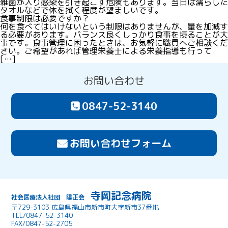
雑菌が入り感染を引き起こす危険もあります。当日は濡らした
タオルなどで体を拭く程度が望ましいです。
食事制限は必要ですか？
何を食べてはいけないという制限はありませんが、量を加減す
る必要があります。バランス良くしっかり食事を摂ることが大
事です。食事管理に困ったときは、お気軽に職員へご相談くだ
さい。ご希望があれば管理栄養士による栄養指導も行って
[…]
お問い合わせ
0847-52-3140
お問い合わせフォーム
寺岡記念病院
社会医療法人社団 陽正会
〒729-3103 広島県福山市新市町大字新市37番地
TEL/0847-52-3140
FAX/0847-52-2705